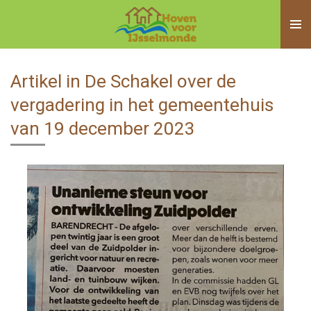
Ga
direct
naar
de
Artikel in De Schakel over de
hoofdinhoud
vergadering in het gemeentehuis
van 19 december 2023